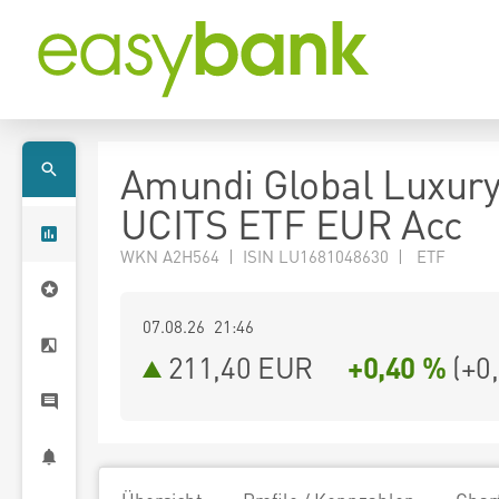
Amundi Global Luxur
UCITS ETF EUR Acc
WKN A2H564 | ISIN LU1681048630 | ETF
07.08.26 21:46
211,40
EUR
+0,40 %
(
+0