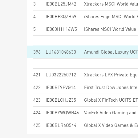
3
IE00BL25JM42
Xtrackers MSCI World Val
4
IE00BP3QZB59
5
IE000H1H16W5
396
LU1681048630
Amundi Global Luxury UC
421
LU0322250712
Xtrackers LPX Private Eq
422
IE00BT9PVG14
423
IE00BLCHJZ35
Global X FinTech UCITS E
424
IE00BYWQWR46
VanEck Video Gaming and
425
IE00BLR6Q544
Global X Video Games & 