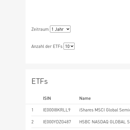
Zeitraum
Anzahl der ETFs
ETFs
ISIN
Name
1
IE000I8KRLL9
2
IE000YDZG487