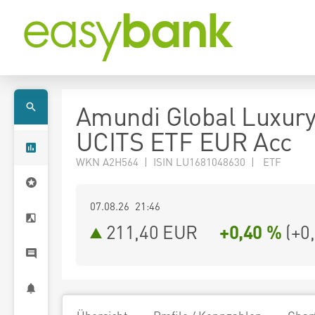
Amundi Global Luxur
UCITS ETF EUR Acc
WKN A2H564 | ISIN LU1681048630 | ETF
07.08.26 21:46
211,40
EUR
+0,40 %
(
+0