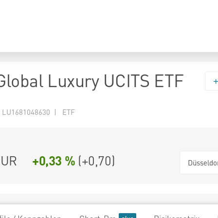
lobal Luxury UCITS ETF
 LU1681048630 | ETF
UR
+0,33 %
(
+0,70
)
Düsseldo