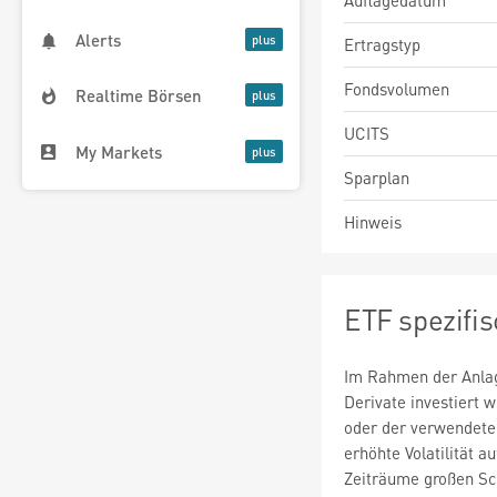
Auflagedatum
Alerts
Ertragstyp
Fondsvolumen
Realtime Börsen
UCITS
My Markets
Sparplan
Hinweis
ETF spezifi
Im Rahmen der Anlag
Derivate investiert
oder der verwendete
erhöhte Volatilität a
Zeiträume großen S