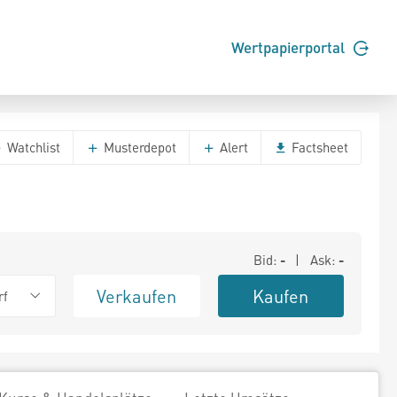
Wertpapierportal
Watchlist
Musterdepot
Alert
Factsheet
Bid:
-
| Ask:
-
Verkaufen
Kaufen
rf