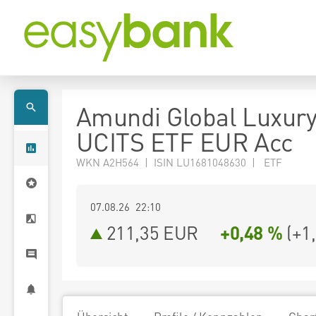
Amundi Global Luxur
UCITS ETF EUR Acc
WKN A2H564 | ISIN LU1681048630 | ETF
07.08.26 22:10
211,35
EUR
+0,48 %
(
+1