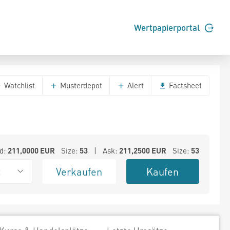
Wertpapierportal
Watchlist
Musterdepot
Alert
Factsheet
d:
211,0000
EUR
Size:
53
| Ask:
211,2500
EUR
Size:
53
Verkaufen
Kaufen
t