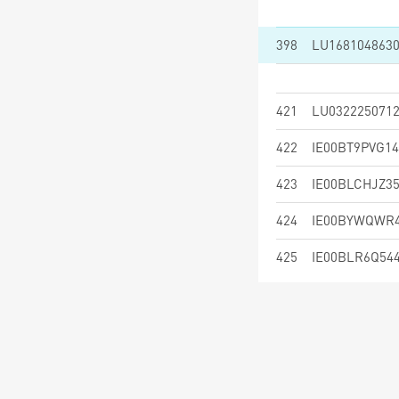
398
LU168104863
421
LU032225071
422
IE00BT9PVG14
423
IE00BLCHJZ3
424
IE00BYWQWR
425
IE00BLR6Q54