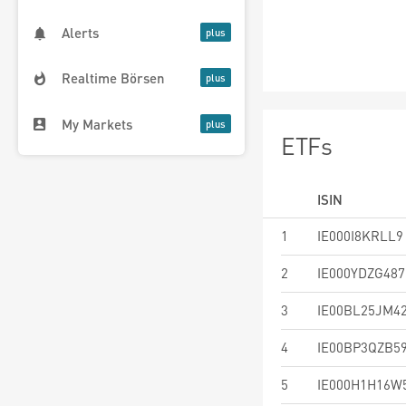
Alerts
Realtime Börsen
My Markets
ETFs
ISIN
1
IE000I8KRLL9
2
IE000YDZG487
3
IE00BL25JM4
4
IE00BP3QZB5
5
IE000H1H16W