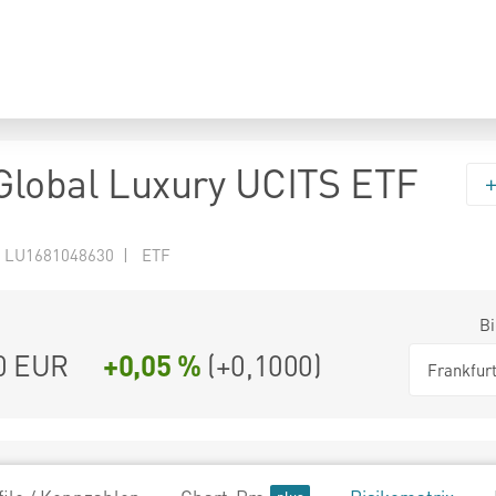
lobal Luxury UCITS ETF
 LU1681048630 | ETF
Bi
0
EUR
+0,05 %
(
+0,1000
)
Frankfur