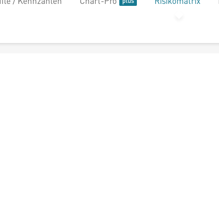
file / Kennzahlen
Chart-Pro
Risikomatrix