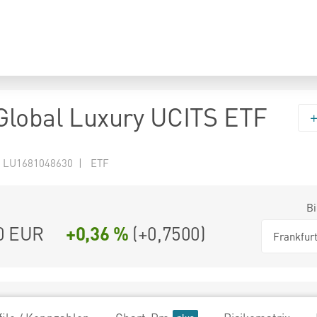
lobal Luxury UCITS ETF
 LU1681048630 | ETF
Bi
0
EUR
+0,36 %
(
+0,7500
)
Frankfur