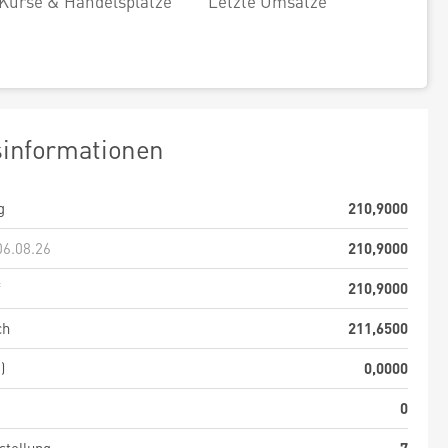
Kurse & Handelsplätze
Letzte Umsätze
sinformationen
g
210,9000
06.08.26
210,9000
f
210,9000
ch
211,6500
)
0,0000
0