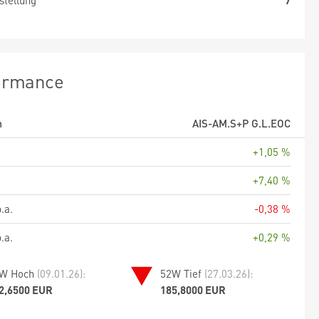
stellung
7
ormance
m
AIS-AM.S+P G.L.EOC
+1,05 %
+7,40 %
.a.
-0,38 %
.a.
+0,29 %
W Hoch
(09.01.26):
52W Tief
(27.03.26):
2,6500 EUR
185,8000 EUR