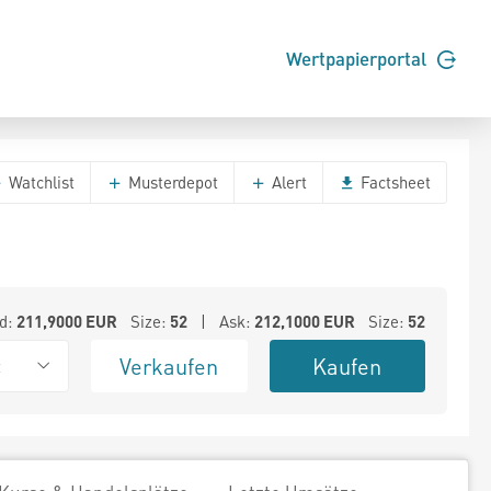
Wertpapierportal
Watchlist
Musterdepot
Alert
Factsheet
d:
211,9000
EUR
Size:
52
| Ask:
212,1000
EUR
Size:
52
Verkaufen
Kaufen
t