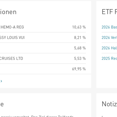
tionen
ETF 
ICHEMO-A REG
10,63 %
2026 Bas
SY LOUIS VUI
8,21 %
2026 Ver
5,68 %
2026 Hal
CRUISES LTD
5,53 %
2025 Rec
69,95 %
ie
Noti
 passiv verwaltet. Das Ziel dieses Teilfonds