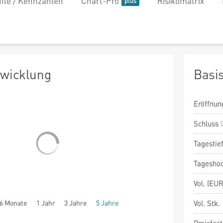
file / Kennzahlen
Chart-Pro
Risikomatrix
twicklung
Basi
Eröffnun
Schluss
Tagestie
Tagesho
Vol. (EUR
6 Monate
1 Jahr
3 Jahre
5 Jahre
Vol. Stk.