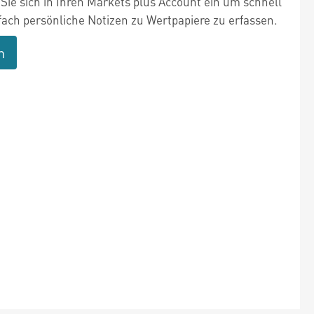
Sie sich in Ihren Markets plus Account ein um schnell
fach persönliche Notizen zu Wertpapiere zu erfassen.
n