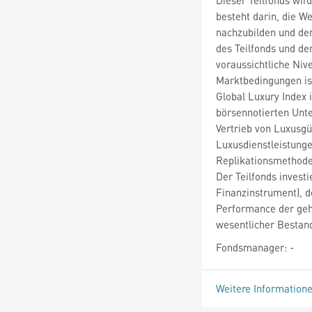
besteht darin, die W
nachzubilden und de
des Teilfonds und de
voraussichtliche Niv
Marktbedingungen is
Global Luxury Index i
börsennotierten Unte
Vertrieb von Luxusgü
Luxusdienstleistungen
Replikationsmethode
Der Teilfonds investi
Finanzinstrument), d
Performance der geh
wesentlicher Bestand
Fondsmanager: -
Weitere Information