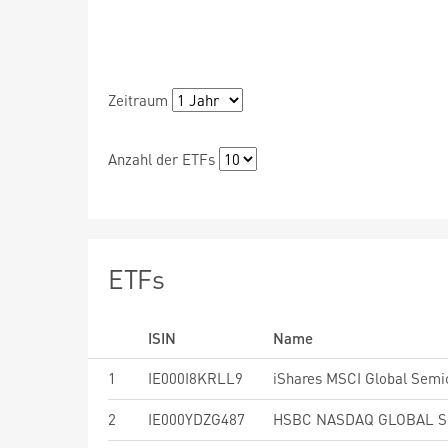
Zeitraum
Anzahl der ETFs
ETFs
ISIN
Name
1
IE000I8KRLL9
2
IE000YDZG487