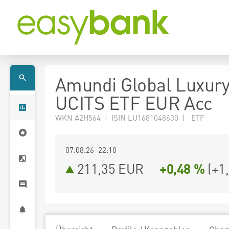
Amundi Global Luxur
UCITS ETF EUR Acc
WKN A2H564 | ISIN LU1681048630 | ETF
07.08.26 22:10
211,35
EUR
+0,48 %
(
+1