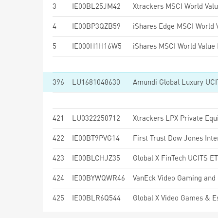
3
IE00BL25JM42
Xtrackers MSCI World Val
4
IE00BP3QZB59
5
IE000H1H16W5
396
LU1681048630
Amundi Global Luxury UC
421
LU0322250712
Xtrackers LPX Private Eq
422
IE00BT9PVG14
423
IE00BLCHJZ35
Global X FinTech UCITS E
424
IE00BYWQWR46
VanEck Video Gaming and
425
IE00BLR6Q544
Global X Video Games & 