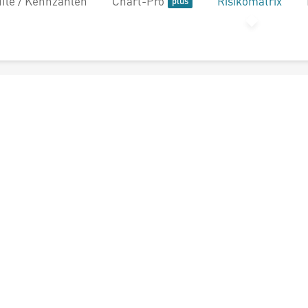
file / Kennzahlen
Chart-Pro
Risikomatrix