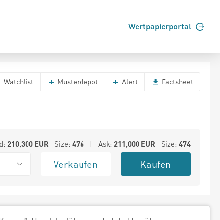
Wertpapierportal
Watchlist
Musterdepot
Alert
Factsheet
d:
210,300
EUR
Size:
476
| Ask:
211,000
EUR
Size:
474
Verkaufen
Kaufen