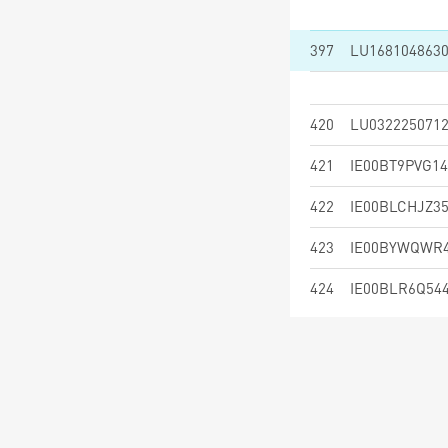
397
LU168104863
420
LU032225071
421
IE00BT9PVG14
422
IE00BLCHJZ3
423
IE00BYWQWR
424
IE00BLR6Q54