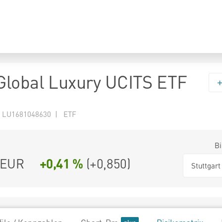
lobal Luxury UCITS ETF
 LU1681048630 | ETF
Bi
EUR
+0,41 %
(
+0,850
)
Stuttgart