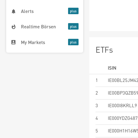
Alerts
Realtime Börsen
My Markets
ETFs
ISIN
1
IE00BL25JM4
2
IE00BP3QZB5
3
IE000I8KRLL9
4
IE000YDZG487
5
IE000H1H16W