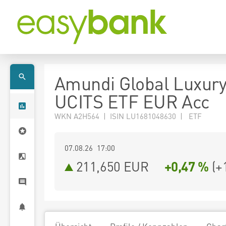
Amundi Global Luxur
UCITS ETF EUR Acc
WKN A2H564 | ISIN LU1681048630 | ETF
07.08.26 17:00
211,650
EUR
+0,47 %
(
+