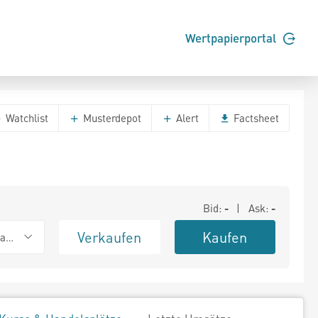
Wertpapierportal
Watchlist
Musterdepot
Alert
Factsheet
Bid:
-
| Ask:
-
Verkaufen
Kaufen
ank (Baadex)