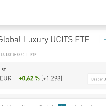
lobal Luxury UCITS ETF
 LU1681048630 | ETF
6
RT
EUR
+0,62 %
(
+1,298
)
Baader B