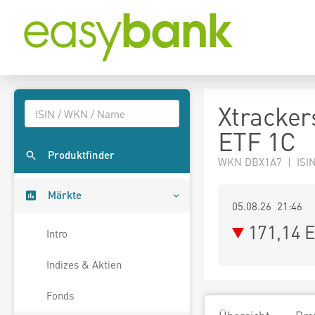
Xtracker
ETF 1C
Produktfinder
WKN DBX1A7 | ISI
Märkte
05.08.26 21:46
171,14
E
Intro
Indizes & Aktien
Fonds