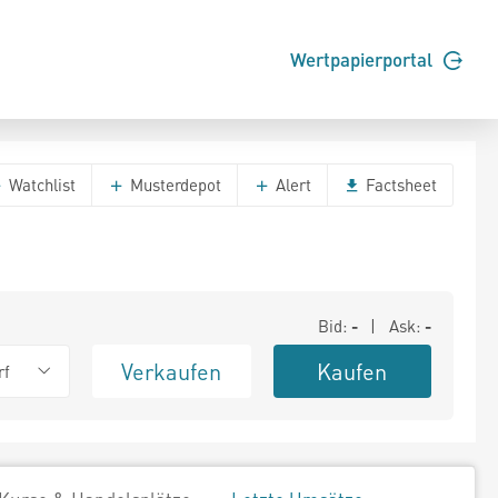
Wertpapierportal
Watchlist
Musterdepot
Alert
Factsheet
Bid:
-
| Ask:
-
Verkaufen
Kaufen
rf