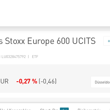
s Stoxx Europe 600 UCITS
N LU0328475792 | ETF
UR
-0,27 %
(
-0,46
)
Düsseldo