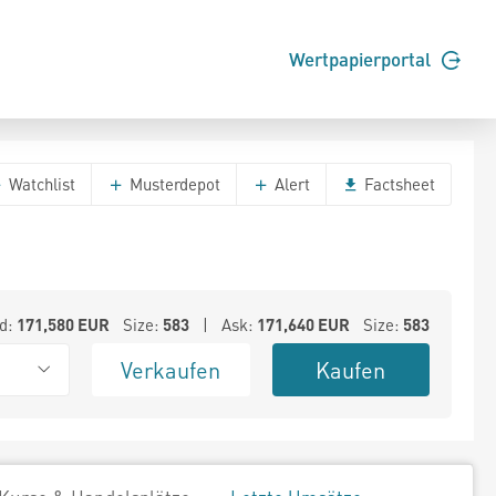
Wertpapierportal
Watchlist
Musterdepot
Alert
Factsheet
d:
171,580
EUR
Size:
583
| Ask:
171,640
EUR
Size:
583
Verkaufen
Kaufen