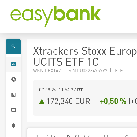
Xtrackers Stoxx Euro
UCITS ETF 1C
WKN DBX1A7 | ISIN LU0328475792 | ETF
07.08.26 11:54:27
RT
172,340
EUR
+0,50 %
(
+