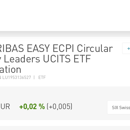
IBAS EASY ECPI Circular
 Leaders UCITS ETF
ation
N LU1953136527 | ETF
UR
+0,02 %
(
+0,005
)
SIX Swis