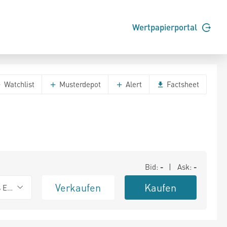
Wertpapierportal
Watchlist
Musterdepot
Alert
Factsheet
Bid:
-
| Ask:
-
Verkaufen
Kaufen
s Exchange