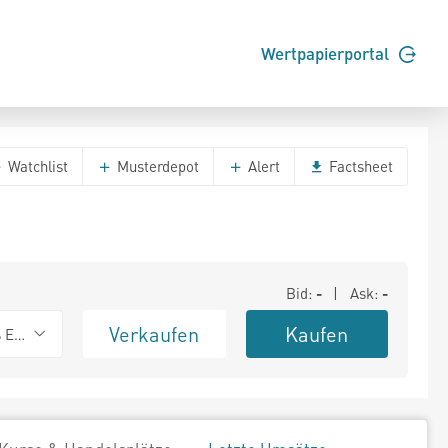
Wertpapierportal
Watchlist
Musterdepot
Alert
Factsheet
Bid:
-
| Ask:
-
Verkaufen
Kaufen
s Exchange