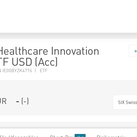
Healthcare Innovation
F USD (Acc)
N IE00BYZK4776 | ETF
UR
-
(
-
)
SIX Swis