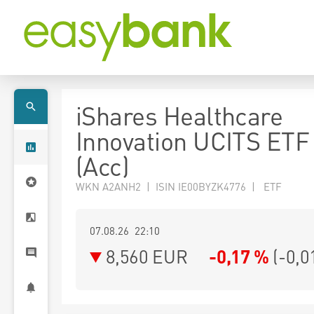
iShares Healthcare
Innovation UCITS ET
(Acc)
WKN A2ANH2 | ISIN IE00BYZK4776 | ETF
07.08.26 22:10
8,560
EUR
-0,17 %
(
-0,0