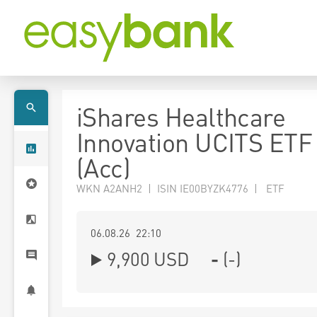
iShares Healthcare
Innovation UCITS ET
(Acc)
WKN A2ANH2 | ISIN IE00BYZK4776 | ETF
06.08.26 22:10
9,900
USD
-
(
-
)