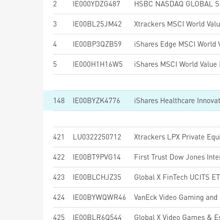
2
IE000YDZG487
3
IE00BL25JM42
Xtrackers MSCI World Val
4
IE00BP3QZB59
5
IE000H1H16W5
148
IE00BYZK4776
iShares Healthcare Innova
421
LU0322250712
Xtrackers LPX Private Eq
422
IE00BT9PVG14
423
IE00BLCHJZ35
Global X FinTech UCITS E
424
IE00BYWQWR46
VanEck Video Gaming and
425
IE00BLR6Q544
Global X Video Games & 