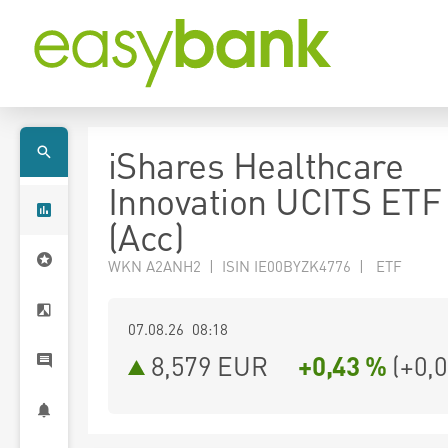
iShares Healthcare
Innovation UCITS ET
(Acc)
WKN A2ANH2 | ISIN IE00BYZK4776 | ETF
07.08.26 08:18
8,579
EUR
+0,43 %
(
+0,