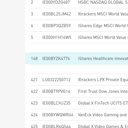
2
IE000YDZG487
3
IE00BL25JM42
Xtrackers MSCI World Val
4
IE00BP3QZB59
5
IE000H1H16W5
148
IE00BYZK4776
iShares Healthcare Innova
421
LU0322250712
Xtrackers LPX Private Eq
422
IE00BT9PVG14
423
IE00BLCHJZ35
Global X FinTech UCITS E
424
IE00BYWQWR46
VanEck Video Gaming and
425
IE00BLR6Q544
Global X Video Games & 