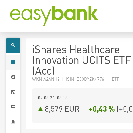
iShares Healthcare
Innovation UCITS ET
(Acc)
WKN A2ANH2 | ISIN IE00BYZK4776 | ETF
07.08.26 08:18
8,579
EUR
+0,43 %
(
+0,