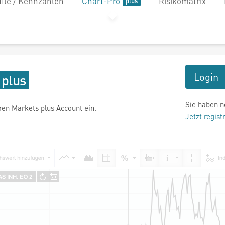
file / Kennzahlen
Chart-Pro
Risikomatrix
Login
Sie haben n
hren Markets plus Account ein.
Jetzt regist