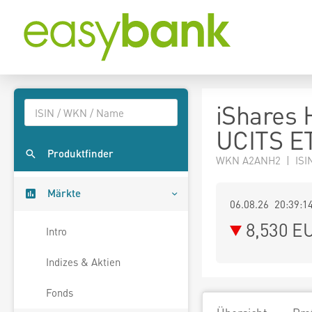
iShares 
UCITS ET
Produktfinder
WKN A2ANH2 | ISI
Märkte
06.08.26 20:39:1
8,530
E
Intro
Indizes & Aktien
Fonds