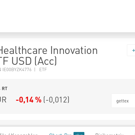
Healthcare Innovation
F USD (Acc)
N IE00BYZK4776 | ETF
4
RT
UR
-0,14 %
(
-0,012
)
gettex