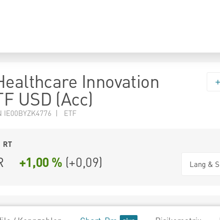
Healthcare Innovation
F USD (Acc)
N IE00BYZK4776 | ETF
1
RT
R
+1,00 %
(
+0,09
)
Lang & S