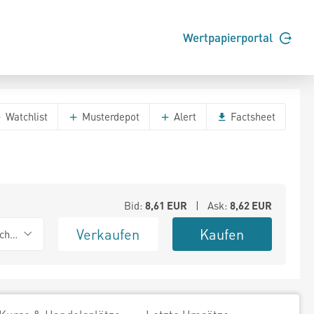
Wertpapierportal
Watchlist
Musterdepot
Alert
Factsheet
Bid:
8,61
EUR
| Ask:
8,62
EUR
Verkaufen
Kaufen
chwarz