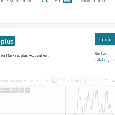
file / Kennzahlen
Chart-Pro
Risikomatrix
Login
Sie haben n
hren Markets plus Account ein.
Jetzt regist