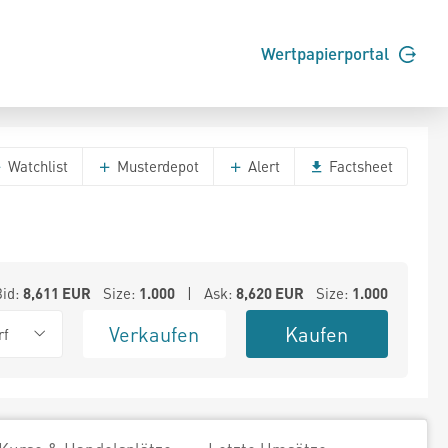
Wertpapierportal
Watchlist
Musterdepot
Alert
Factsheet
Bid:
8,611
EUR
Size:
1.000
| Ask:
8,620
EUR
Size:
1.000
Verkaufen
Kaufen
rf