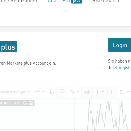
file / Kennzahlen
Chart-Pro
Risikomatrix
Login
Sie haben n
hren Markets plus Account ein.
Jetzt regist