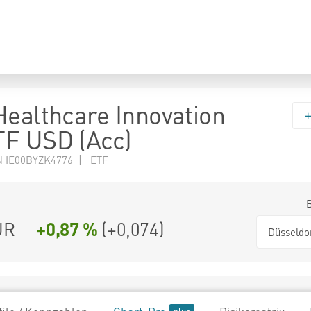
Healthcare Innovation
F USD (Acc)
N IE00BYZK4776 | ETF
UR
+0,87 %
(
+0,074
)
Düsseldo