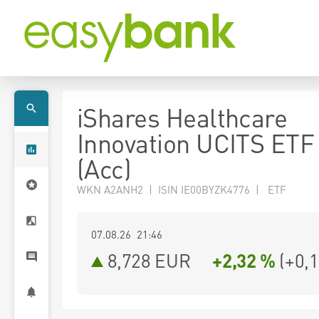
iShares Healthcare
Innovation UCITS ET
(Acc)
WKN A2ANH2 | ISIN IE00BYZK4776 | ETF
07.08.26 21:46
8,728
EUR
+2,32 %
(
+0,