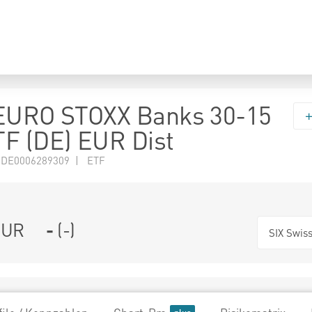
 EURO STOXX Banks 30-15
F (DE) EUR Dist
 DE0006289309 | ETF
UR
-
(
-
)
SIX Swis