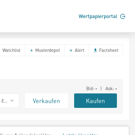
Wertpapierportal
Watchlist
Musterdepot
Alert
Factsheet
Bid:
-
| Ask:
-
Verkaufen
Kaufen
s Exchange