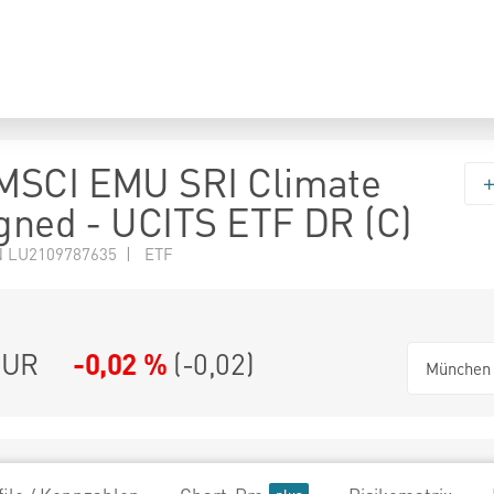
MSCI EMU SRI Climate
igned - UCITS ETF DR (C)
N LU2109787635 | ETF
UR
-0,02 %
(
-0,02
)
München