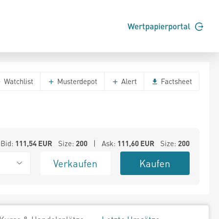
Wertpapierportal
Watchlist
Musterdepot
Alert
Factsheet
Bid:
111,54
EUR
Size:
200
| Ask:
111,60
EUR
Size:
200
Verkaufen
Kaufen