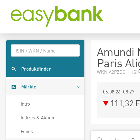
Amundi 
Paris Al
Produktfinder
WKN A2PZDC | ISI
Märkte
06.08.26 08:27
111,32
E
Intro
Indizes & Aktien
Fonds