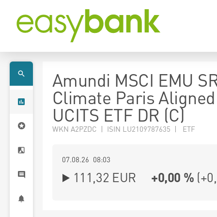
Amundi MSCI EMU SR
Climate Paris Aligned
UCITS ETF DR (C)
WKN A2PZDC | ISIN LU2109787635 | ETF
07.08.26 08:03
111,32
EUR
+0,00 %
(
+0