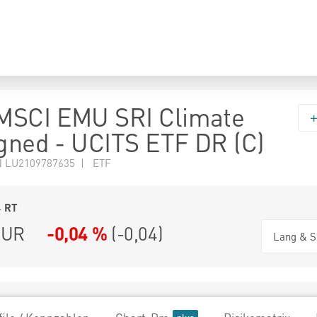
MSCI EMU SRI Climate
igned - UCITS ETF DR (C)
N LU2109787635 | ETF
4
RT
UR
-0,04 %
(
-0,04
)
Lang & S