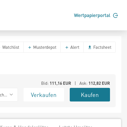
Wertpapierportal
Watchlist
Musterdepot
Alert
Factsheet
Bid:
111,16
EUR
| Ask:
112,82
EUR
Verkaufen
Kaufen
chwarz