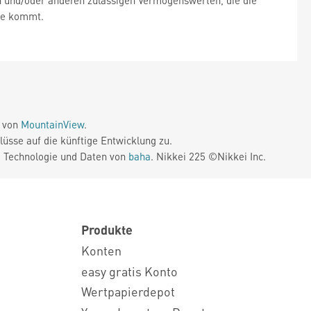
en und/oder anderen zulässigen Vermögenswerten, die die
ahe kommt.
e von
MountainView
.
üsse auf die künftige Entwicklung zu.
. Technologie und Daten von
baha
. Nikkei 225 ©Nikkei Inc.
Produkte
Konten
easy gratis Konto
Wertpapierdepot