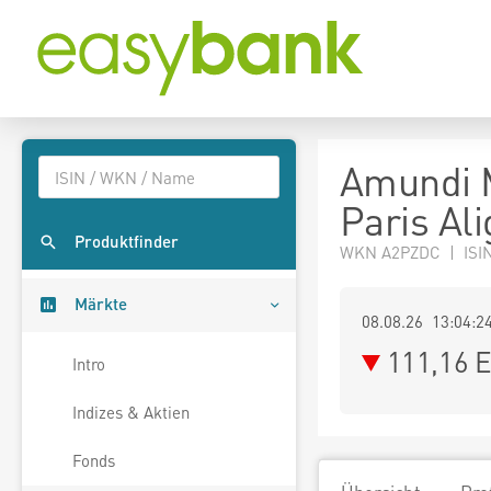
Amundi 
Paris Al
Produktfinder
WKN A2PZDC | ISI
Märkte
08.08.26 13:04:2
111,16
E
Intro
Indizes & Aktien
Fonds