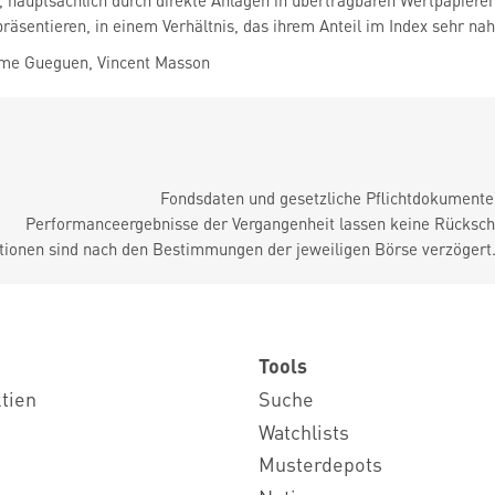
, hauptsächlich durch direkte Anlagen in übertragbaren Wertpapier
präsentieren, in einem Verhältnis, das ihrem Anteil im Index sehr n
me Gueguen, Vincent Masson
Fondsdaten und gesetzliche Pflichtdokument
Performanceergebnisse der Vergangenheit lassen keine Rückschl
tionen sind nach den Bestimmungen der jeweiligen Börse verzögert
Tools
ktien
Suche
Watchlists
Musterdepots