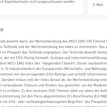
ch Kapitalverluste nicht ausgeschlossen werden
E-Mail
ie
fonds besteht darin, die Wertentwicklung des MSCI EMU SRI Filtere
s Teilfonds und der Wertentwicklung des Index zu minimieren. Das v
t im Prospekt des Teilfonds angegeben. Der Teilfonds bewirbt ökol
et, der ein ESG-Rating (Umwelt, Soziales und Unternehmensführung) 
 dem MSCI EMU Index (der "Hauptindex") basiert. Dieser repräsentie
 in 10 Industrieländern der Europäischen Wirtschafts- und Währungs
nehmen mit hervorragenden ESG-Ratings und schließt Unternehmen 
Darüber hinaus zielt der Index darauf ab, die Wertentwicklung eine
 verbundenen Chancen und Risiken neu gewichtet, um die Mindest
zu erfüllen. Zu den zentralen ESG-Themen zählt vor allem die Kohle
reinstimmung mit den Paris-abgestimmten EU-Benchmarks (EU PAB) an
 mit ESG- oder nachhaltigkeitsbezogenen Begriffen" des Prospekts.