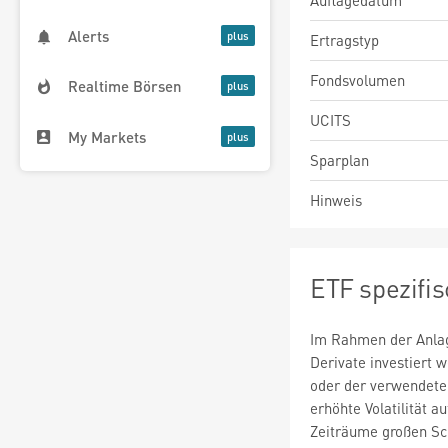
Auflagedatum
Alerts
Ertragstyp
Fondsvolumen
Realtime Börsen
UCITS
My Markets
Sparplan
Hinweis
ETF spezifi
Im Rahmen der Anlag
Derivate investiert
oder der verwendete
erhöhte Volatilität a
Zeiträume großen S