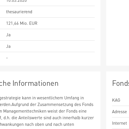
10.03.2020
thesaurierend
121,66 Mio. EUR
Ja
Ja
-
sche Informationen
Fond
estrategie kann in wesentlichem Umfang in
KAG
 werden.Aufgrund der Zusammensetzung des Fonds
n Managementtechniken weist der Fonds eine
Adresse
uf, d.h. die Anteilswerte sind auch innerhalb kurzer
Internet
chwankungen nach oben und nach unten