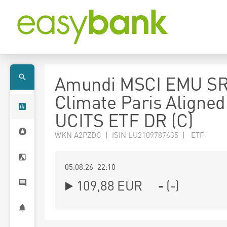
Amundi MSCI EMU SR
Climate Paris Aligned
UCITS ETF DR (C)
WKN A2PZDC | ISIN LU2109787635 | ETF
05.08.26 22:10
109,88
EUR
-
(
-
)