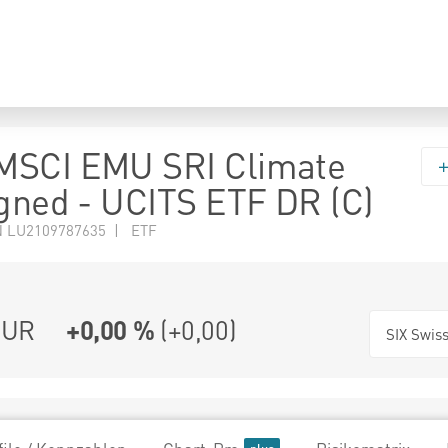
MSCI EMU SRI Climate
igned - UCITS ETF DR (C)
N LU2109787635 | ETF
UR
+0,00 %
(
+0,00
)
SIX Swis