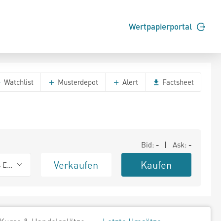
Wertpapierportal
Watchlist
Musterdepot
Alert
Factsheet
Bid:
-
| Ask:
-
Verkaufen
Kaufen
s Exchange