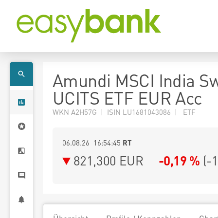
Amundi MSCI India Sw
UCITS ETF EUR Acc
WKN A2H57G | ISIN LU1681043086 | ETF
06.08.26 16:54:45
RT
821,300
EUR
-0,19 %
(
-