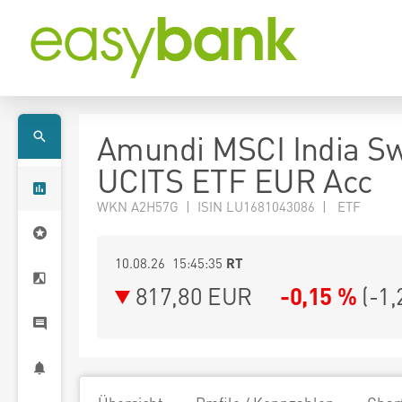
Amundi MSCI India Sw
UCITS ETF EUR Acc
WKN A2H57G | ISIN LU1681043086 | ETF
10.08.26 15:45:35
RT
817,80
EUR
-0,15 %
(
-1,