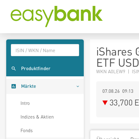
iShares 
ETF USD 
Produktfinder
WKN A0LEW9 | ISI
Märkte
07.08.26 09:13
33,700
E
Intro
Indizes & Aktien
Fonds