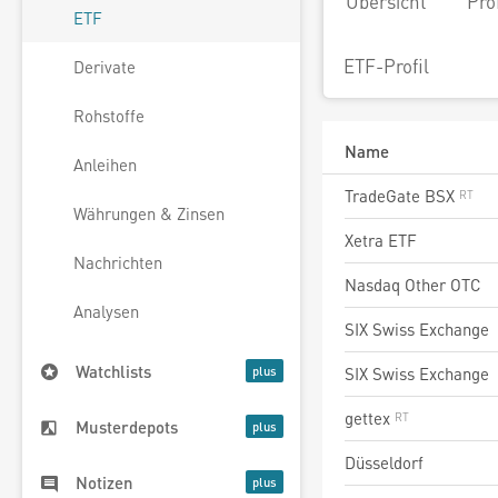
Übersicht
Pro
ETF
ETF-Profil
Derivate
Rohstoffe
Name
Anleihen
TradeGate BSX
Währungen & Zinsen
Xetra ETF
Nachrichten
Nasdaq Other OTC
Analysen
SIX Swiss Exchange
Watchlists
SIX Swiss Exchange
gettex
Musterdepots
Düsseldorf
Notizen