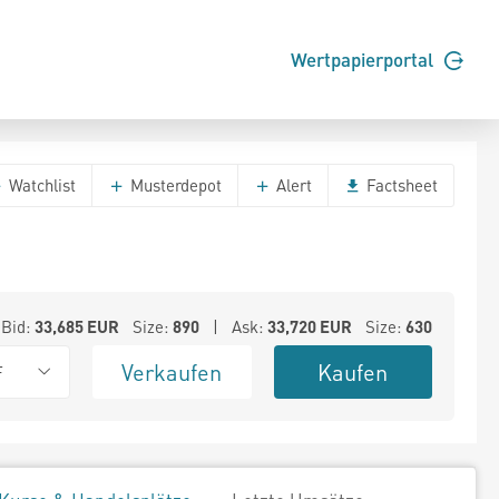
Wertpapierportal
Watchlist
Musterdepot
Alert
Factsheet
Bid:
33,685
EUR
Size:
890
| Ask:
33,720
EUR
Size:
630
Verkaufen
Kaufen
F