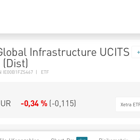
Global Infrastructure UCITS
(Dist)
N IE00B1FZS467 | ETF
UR
-0,34 %
(
-0,115
)
Xetra ET