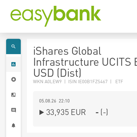
iShares Global
Infrastructure UCITS
USD (Dist)
WKN A0LEW9 | ISIN IE00B1FZS467 | ETF
05.08.26 22:10
33,935
EUR
-
(
-
)