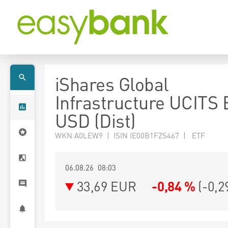
iShares Global
Infrastructure UCITS
USD (Dist)
WKN A0LEW9 | ISIN IE00B1FZS467 | ETF
06.08.26 08:03
33,69
EUR
-0,84 %
(
-0,2