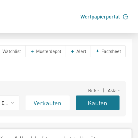
Wertpapierportal
Watchlist
Musterdepot
Alert
Factsheet
Bid:
-
| Ask:
-
Verkaufen
Kaufen
s Exchange