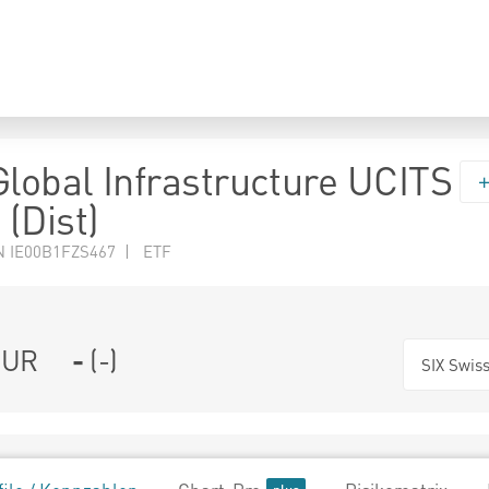
Global Infrastructure UCITS
(Dist)
N IE00B1FZS467 | ETF
UR
-
(
-
)
SIX Swis