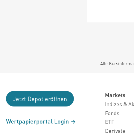
Alle Kursinforma
Markets
Jetzt Depot eröffnen
Indizes & A
Fonds
Wertpapierportal Login
ETF
Derivate