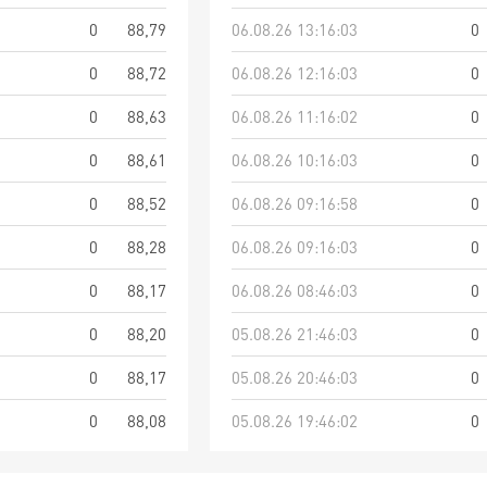
0
88,79
06.08.26 13:16:03
0
0
88,72
06.08.26 12:16:03
0
0
88,63
06.08.26 11:16:02
0
0
88,61
06.08.26 10:16:03
0
0
88,52
06.08.26 09:16:58
0
0
88,28
06.08.26 09:16:03
0
0
88,17
06.08.26 08:46:03
0
0
88,20
05.08.26 21:46:03
0
0
88,17
05.08.26 20:46:03
0
0
88,08
05.08.26 19:46:02
0