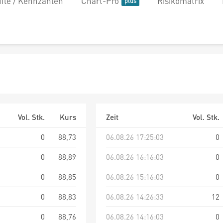
file / Kennzahlen
Chart-Pro
Risikomatrix
Vol. Stk.
Kurs
Zeit
Vol. Stk.
0
88,73
06.08.26 17:25:03
0
0
88,89
06.08.26 16:16:03
0
0
88,85
06.08.26 15:16:03
0
0
88,83
06.08.26 14:26:33
12
0
88,76
06.08.26 14:16:03
0