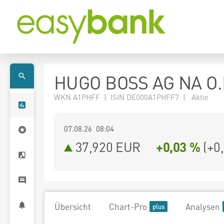
HUGO BOSS AG NA O.
WKN A1PHFF | ISIN DE000A1PHFF7 | Aktie
07.08.26 08:04
37,920
EUR
+0,03 %
(
+0
Übersicht
Chart-Pro
Analysen