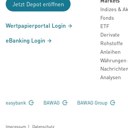
Markets
Jetzt Depot eröffnen
Indizes & A
Fonds
Wertpapierportal Login
ETF
Derivate
eBanking Login
Rohstoffe
Anleihen
Währungen 
Nachrichte
Analysen
easybank
BAWAG
BAWAG Group
Impressum
|
Datenschutz