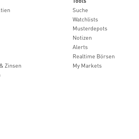
Tools
ktien
Suche
Watchlists
Musterdepots
Notizen
Alerts
Realtime Börsen
& Zinsen
My Markets
n