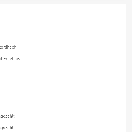
kordhoch
d Ergebnis
ngezählt
ngezählt