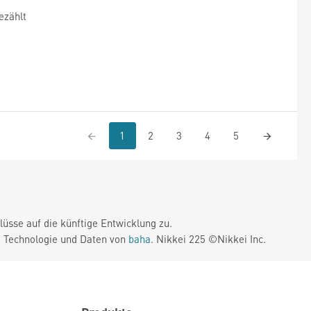
ezählt
1
2
3
4
5
üsse auf die künftige Entwicklung zu.
. Technologie und Daten von
baha
. Nikkei 225 ©Nikkei Inc.