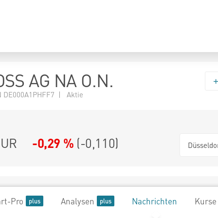
SS AG NA O.N.
N DE000A1PHFF7 | Aktie
UR
-0,29 %
(
-0,110
)
Düsseldo
rt-Pro
Analysen
Nachrichten
Kurse