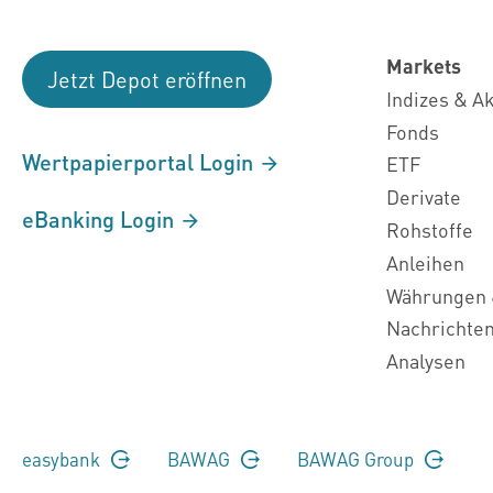
Markets
Jetzt Depot eröffnen
Indizes & A
Fonds
Wertpapierportal Login
ETF
Derivate
eBanking Login
Rohstoffe
Anleihen
Währungen 
Nachrichte
Analysen
easybank
BAWAG
BAWAG Group