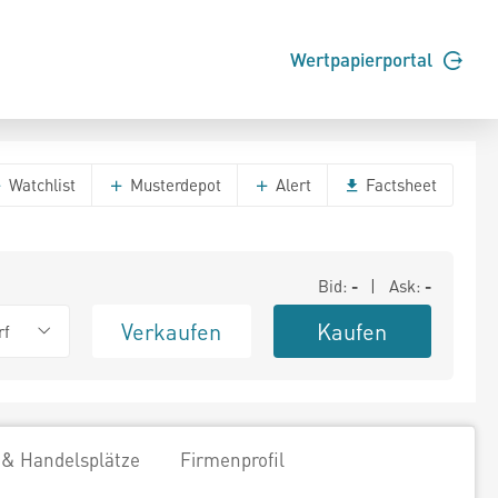
Wertpapierportal
Watchlist
Musterdepot
Alert
Factsheet
Bid:
-
| Ask:
-
Verkaufen
Kaufen
rf
 & Handelsplätze
Firmenprofil