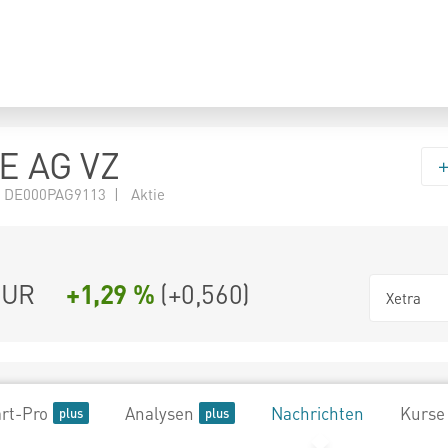
E AG VZ
 DE000PAG9113 | Aktie
UR
+1,29 %
(
+0,560
)
Xetra
rt-Pro
Analysen
Nachrichten
Kurse