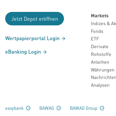
Markets
Jetzt Depot eröffnen
Indizes & A
Fonds
Wertpapierportal Login
ETF
Derivate
eBanking Login
Rohstoffe
Anleihen
Währungen 
Nachrichte
Analysen
easybank
BAWAG
BAWAG Group