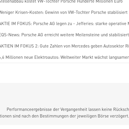
Stellenabbau kostet VW-Tochter Porsche Hunderte Millionen Euro
Weniger Krisen-Kosten: Gewinn von VW-Tochter Porsche stabilisiert 
AKTIE IM FOKUS: Porsche AG legen zu - Jefferies: starke operative
EQS-News: Porsche AG erreicht weitere Meilensteine und stabilisiert P
AKTIEN IM FOKUS 2: Gute Zahlen von Mercedes geben Autosektor 
6,6 Millionen neue Elektroautos: Weltweiter Markt wächst langsamer
Performanceergebnisse der Vergangenheit lassen keine Rückschl
tionen sind nach den Bestimmungen der jeweiligen Börse verzögert