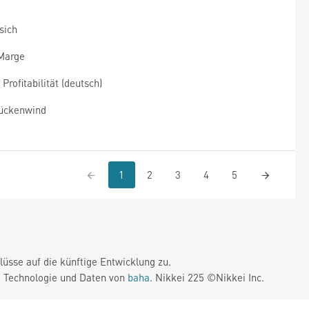
sich
 Marge
rofitabilität (deutsch)
Rückenwind
1
2
3
4
5
üsse auf die künftige Entwicklung zu.
. Technologie und Daten von
baha
. Nikkei 225 ©Nikkei Inc.