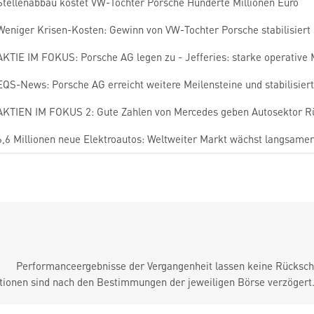
Stellenabbau kostet VW-Tochter Porsche Hunderte Millionen Euro
Weniger Krisen-Kosten: Gewinn von VW-Tochter Porsche stabilisiert 
AKTIE IM FOKUS: Porsche AG legen zu - Jefferies: starke operative
EQS-News: Porsche AG erreicht weitere Meilensteine und stabilisiert P
AKTIEN IM FOKUS 2: Gute Zahlen von Mercedes geben Autosektor 
6,6 Millionen neue Elektroautos: Weltweiter Markt wächst langsamer
Performanceergebnisse der Vergangenheit lassen keine Rückschl
tionen sind nach den Bestimmungen der jeweiligen Börse verzögert