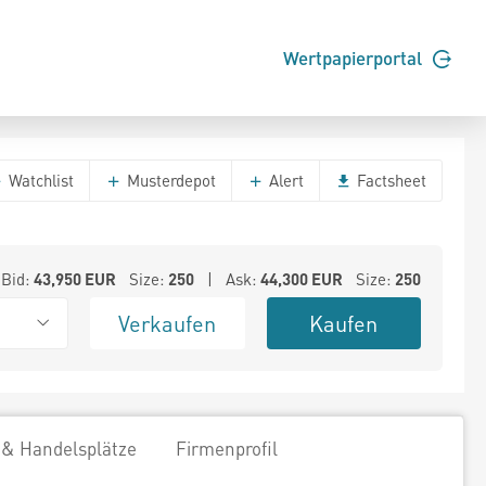
Wertpapierportal
Watchlist
Musterdepot
Alert
Factsheet
Bid:
43,950
EUR
Size:
250
| Ask:
44,300
EUR
Size:
250
Verkaufen
Kaufen
 & Handelsplätze
Firmenprofil