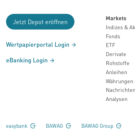
Markets
Jetzt Depot eröffnen
Indizes & A
Fonds
Wertpapierportal Login
ETF
Derivate
eBanking Login
Rohstoffe
Anleihen
Währungen 
Nachrichte
Analysen
easybank
BAWAG
BAWAG Group