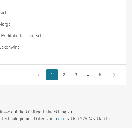
sich
 Marge
rofitabilität (deutsch)
Rückenwind
1
2
3
4
5
üsse auf die künftige Entwicklung zu.
. Technologie und Daten von
baha
. Nikkei 225 ©Nikkei Inc.