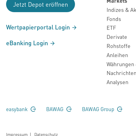
Markets
Jetzt Depot eröffnen
Indizes & A
Fonds
Wertpapierportal Login
ETF
Derivate
eBanking Login
Rohstoffe
Anleihen
Währungen 
Nachrichte
Analysen
easybank
BAWAG
BAWAG Group
Impressum
|
Datenschutz