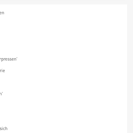
en
rpressen'
rie
m'
sich