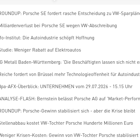
ROUNDUP: Porsche SE fordert rasche Entscheidung zu VW-Sparplän
Milliardenverlust bei Porsche SE wegen VW-Abschreibung
Ifo-Institut: Die Autoindustrie schöpft Hoffnung
Studie: Weniger Rabatt auf Elektroautos
IG Metall Baden-Württemberg: 'Die Beschäftigten lassen sich nicht e
Reiche fordert von Brüssel mehr Technologieoffenheit für Autoindust
dpa-AFX-Überblick: UNTERNEHMEN vom 29.07.2026 - 15.15 Uhr
ANALYSE-FLASH: Bernstein belässt Porsche AG auf 'Market-Perfor
ROUNDUP: Porsche-Gewinn stabilisiert sich - aber die Krise bleibt
Stellenabbau kostet VW-Tochter Porsche Hunderte Millionen Euro
Weniger Krisen-Kosten: Gewinn von VW-Tochter Porsche stabilisiert 