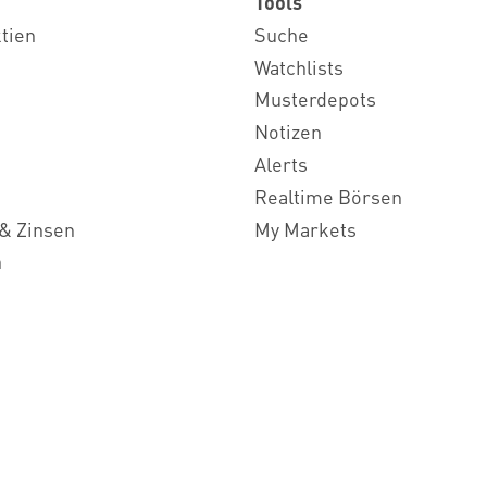
Tools
ktien
Suche
Watchlists
Musterdepots
Notizen
Alerts
Realtime Börsen
& Zinsen
My Markets
n