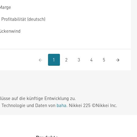
 Marge
rofitabilität (deutsch)
Rückenwind
1
2
3
4
5
üsse auf die künftige Entwicklung zu.
. Technologie und Daten von
baha
. Nikkei 225 ©Nikkei Inc.