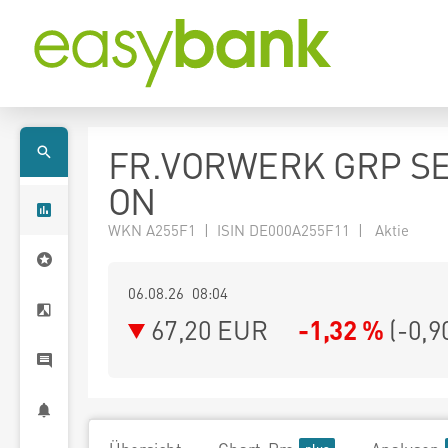
FR.VORWERK GRP SE
ON
WKN A255F1 | ISIN DE000A255F11 | Aktie
06.08.26 08:04
67,20
EUR
-1,32 %
(
-0,9