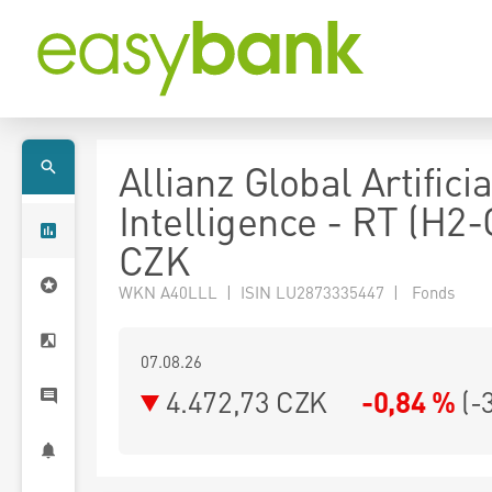
Allianz Global Artificia
Intelligence - RT (H2-
CZK
WKN A40LLL | ISIN LU2873335447 | Fonds
07.08.26
4.472,73 CZK
-0,84 %
(
-