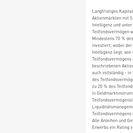
Langfristiges Kapit
Aktienmärkten mit S
Intelligenz und unt
Teilfondsvermögen w
Mindestens 70 % des
investiert, wobei de
Intelligenz liegt, wi
Teilfondsvermögens d
beschriebenen Aktien
auch vollständig - i
des Teilfondsvermöge
zu 20 % des Teilfond
in Geldmarktinstrum
Teilfondsvermögens)
Liquiditätsmanageme
Teilfondsvermögens 
Alle Anleihen und G
Erwerbs ein Rating v