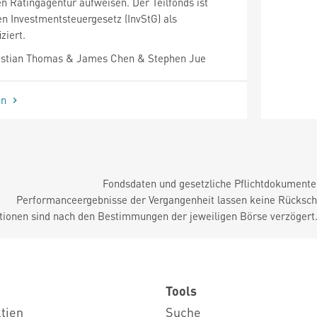
n Ratingagentur aufweisen. Der Teilfonds ist
 Investmentsteuergesetz (InvStG) als
ziert.
stian Thomas & James Chen & Stephen Jue
en
Fondsdaten und gesetzliche Pflichtdokument
Performanceergebnisse der Vergangenheit lassen keine Rückschl
tionen sind nach den Bestimmungen der jeweiligen Börse verzögert
Tools
ktien
Suche