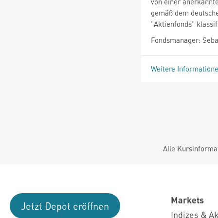
von einer anerkannte
gemäß dem deutschen
"Aktienfonds" klassifi
Fondsmanager: Seba
Weitere Information
Alle Kursinforma
Markets
Jetzt Depot eröffnen
Indizes & A