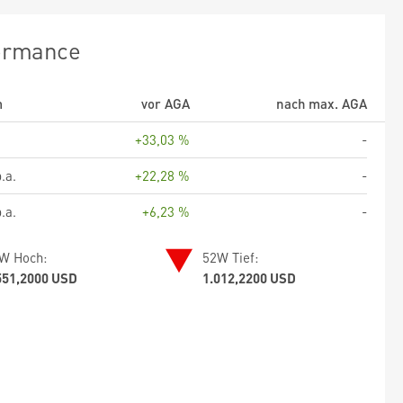
ormance
m
vor AGA
nach max. AGA
+33,03 %
-
.a.
+22,28 %
-
.a.
+6,23 %
-
W Hoch:
52W Tief:
551,2000 USD
1.012,2200 USD