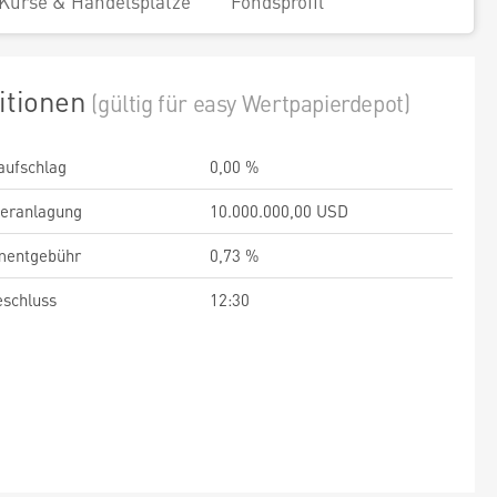
Kurse & Handelsplätze
Fondsprofil
itionen
(gültig für easy Wertpapierdepot)
aufschlag
0,00 %
veranlagung
10.000.000,00 USD
entgebühr
0,73 %
schluss
12:30