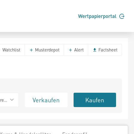
Wertpapierportal
Watchlist
Musterdepot
Alert
Factsheet
Verkaufen
Kaufen
erend