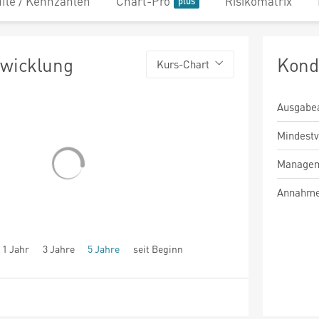
file / Kennzahlen
Chart-Pro
Risikomatrix
twicklung
Kond
Kurs-Chart
Ausgabe
Mindest
Managem
Annahme
1 Jahr
3 Jahre
5 Jahre
seit Beginn