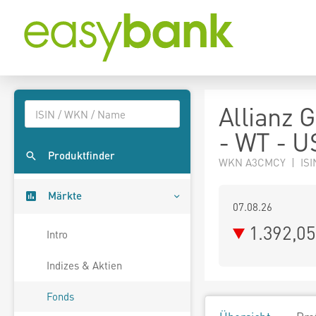
Allianz G
- WT - 
Produktfinder
WKN A3CMCY | ISI
Märkte
07.08.26
1.392,0
Intro
Indizes & Aktien
Fonds