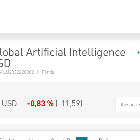
lobal Artificial Intelligence
USD
N LU2332228282 | Fonds
5 USD
-0,83 %
(
-11,59
)
thesauri