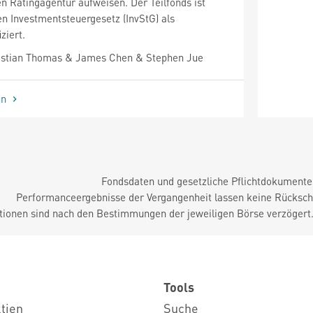
n Ratingagentur aufweisen. Der Teilfonds ist
 Investmentsteuergesetz (InvStG) als
ziert.
stian Thomas & James Chen & Stephen Jue
en
Fondsdaten und gesetzliche Pflichtdokument
Performanceergebnisse der Vergangenheit lassen keine Rückschl
tionen sind nach den Bestimmungen der jeweiligen Börse verzögert
Tools
ktien
Suche