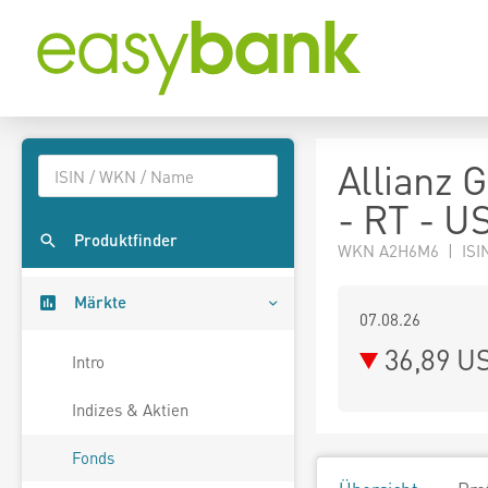
Allianz G
- RT - U
Produktfinder
WKN A2H6M6 | ISI
Märkte
07.08.26
36,89 U
Intro
Indizes & Aktien
Fonds