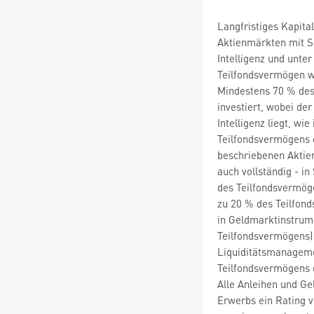
Langfristiges Kapit
Aktienmärkten mit S
Intelligenz und unt
Teilfondsvermögen w
Mindestens 70 % des
investiert, wobei de
Intelligenz liegt, wi
Teilfondsvermögens d
beschriebenen Aktien
auch vollständig - i
des Teilfondsvermöge
zu 20 % des Teilfond
in Geldmarktinstrum
Teilfondsvermögens)
Liquiditätsmanageme
Teilfondsvermögens 
Alle Anleihen und G
Erwerbs ein Rating v