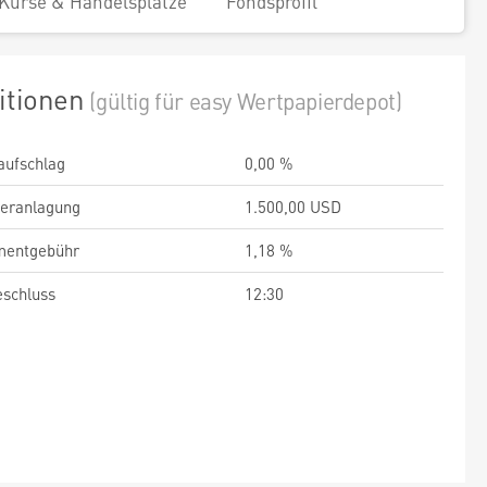
Kurse & Handelsplätze
Fondsprofil
itionen
(gültig für easy Wertpapierdepot)
aufschlag
0,00 %
veranlagung
1.500,00 USD
entgebühr
1,18 %
schluss
12:30