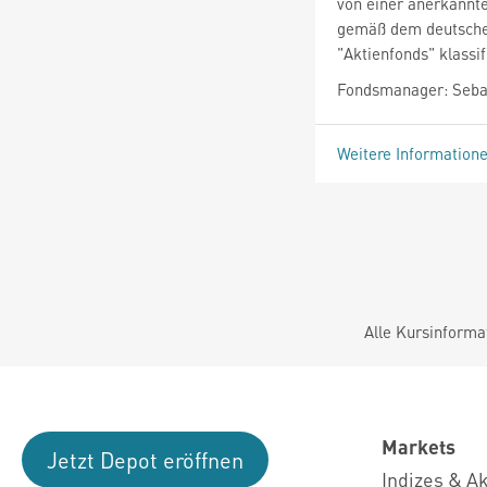
von einer anerkannte
gemäß dem deutschen
"Aktienfonds" klassifi
Fondsmanager: Seba
Weitere Information
Alle Kursinforma
Markets
Jetzt Depot eröffnen
Indizes & A