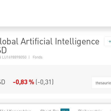
lobal Artificial Intelligence
SD
N LU1698898050 | Fonds
SD
-0,83 %
(
-0,31
)
thesauri