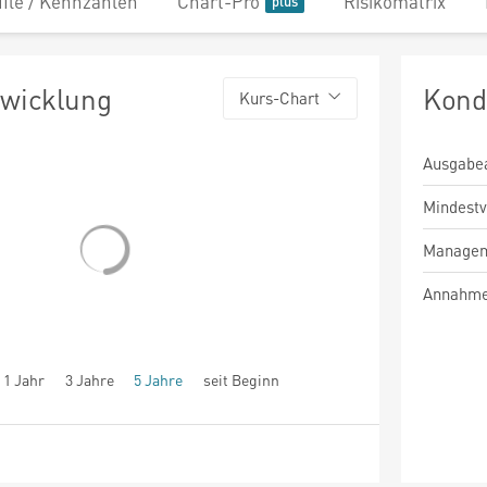
file / Kennzahlen
Chart-Pro
Risikomatrix
twicklung
Kond
Kurs-Chart
Ausgabe
Mindest
Managem
Annahme
1 Jahr
3 Jahre
5 Jahre
seit Beginn