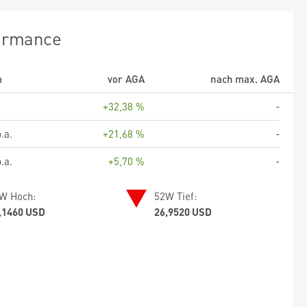
ormance
m
vor AGA
nach max. AGA
+32,38 %
-
.a.
+21,68 %
-
.a.
+5,70 %
-
W Hoch:
52W Tief:
,1460 USD
26,9520 USD