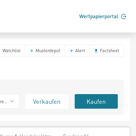
Wertpapierportal
Watchlist
Musterdepot
Alert
Factsheet
Verkaufen
Kaufen
erend