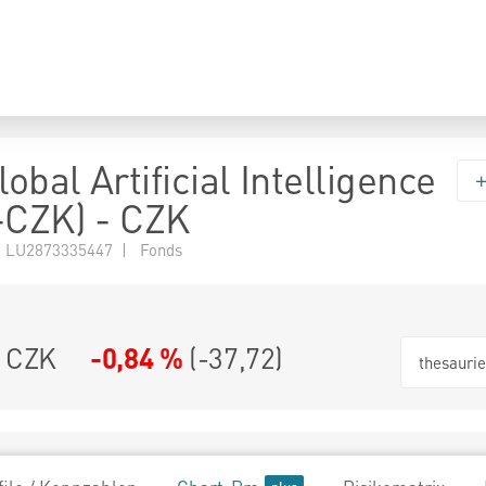
lobal Artificial Intelligence
-CZK) - CZK
 LU2873335447 | Fonds
3 CZK
-0,84 %
(
-37,72
)
thesauri