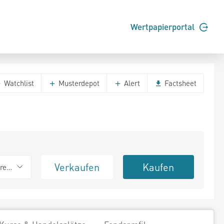
Wertpapierportal
Watchlist
Musterdepot
Alert
Factsheet
Verkaufen
Kaufen
erend