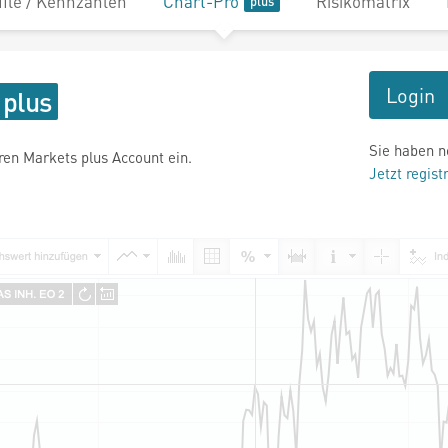
file / Kennzahlen
Chart-Pro
Risikomatrix
Login
Sie haben n
hren Markets plus Account ein.
Jetzt regist