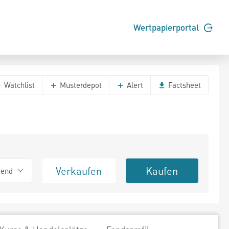
Wertpapierportal
Watchlist
Musterdepot
Alert
Factsheet
Verkaufen
Kaufen
tend