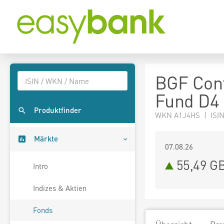
BGF Cont
Fund D4
Produktfinder
WKN A1J4HS | ISIN
Märkte
07.08.26
55,49 G
Intro
Indizes & Aktien
Fonds