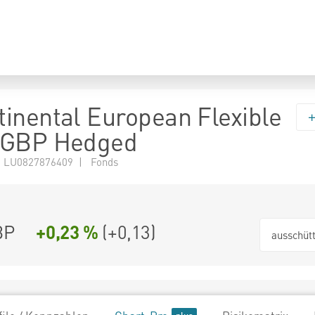
inental European Flexible
 GBP Hedged
 LU0827876409 | Fonds
BP
+0,23 %
(
+0,13
)
ausschüt