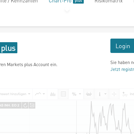
file / Kennzahlen
Chart-Pro
Risikomatrix
Login
Sie haben n
hren Markets plus Account ein.
Jetzt regist