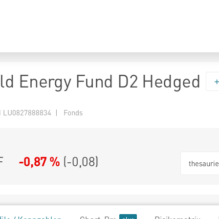
ld Energy Fund D2 Hedged
 LU0827888834 | Fonds
F
-0,87 %
(
-0,08
)
thesauri