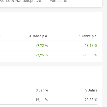
Kurse & Handelsplätze
Fondsprofil
r
3 Jahre p.a.
5 Jahre p.a.
%
+9,72 %
+16,17 %
%
+7,95 %
+15,05 %
r
3 Jahre
5 Jahre
%
19,11 %
23,88 %