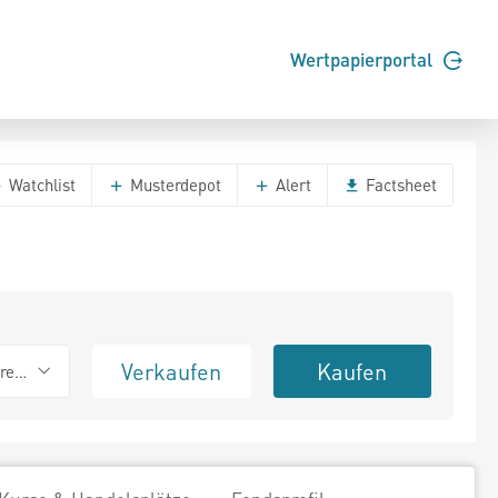
Wertpapierportal
Watchlist
Musterdepot
Alert
Factsheet
Verkaufen
Kaufen
erend