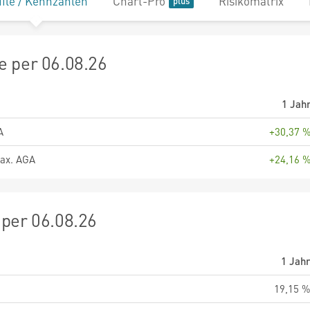
file / Kennzahlen
Chart-Pro
Risikomatrix
 per 06.08.26
1 Jah
A
+30,37 
ax. AGA
+24,16 
per 06.08.26
1 Jah
19,15 